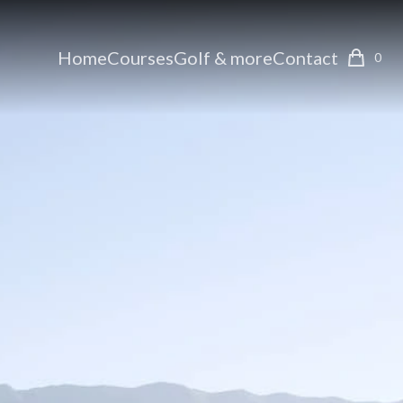
Home
Courses
Golf & more
Contact
0