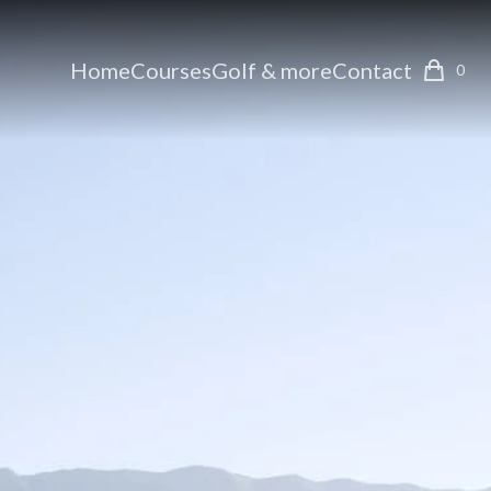
Home
Courses
Golf & more
Contact
0