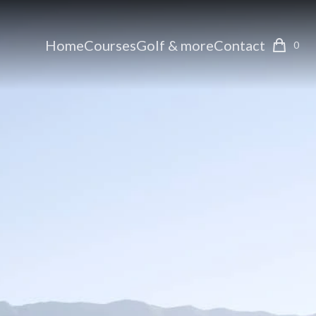
Home
Courses
Golf & more
Contact
0