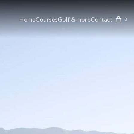
Home
Courses
Golf & more
Contact
0