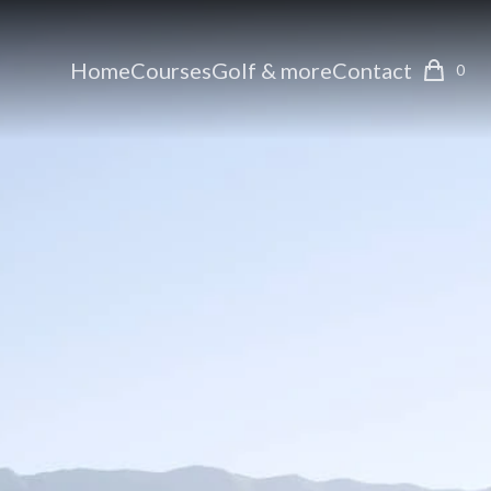
Home
Courses
Golf & more
Contact
0