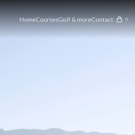
Home
Courses
Golf & more
Contact
0