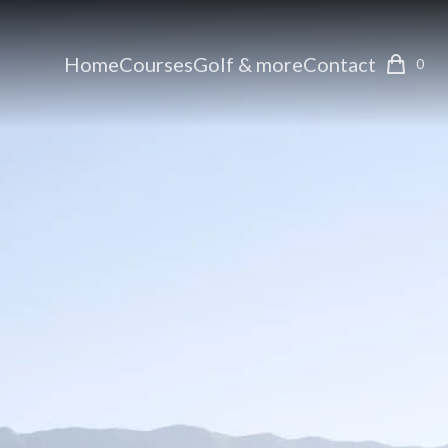
Home
Courses
Golf & more
Contact
0