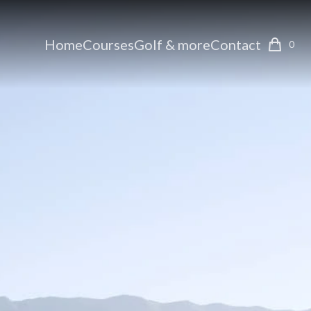
Home
Courses
Golf & more
Contact
0