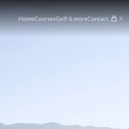
Home
Courses
Golf & more
Contact
0