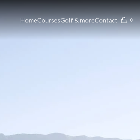
Home
Courses
Golf & more
Contact
0