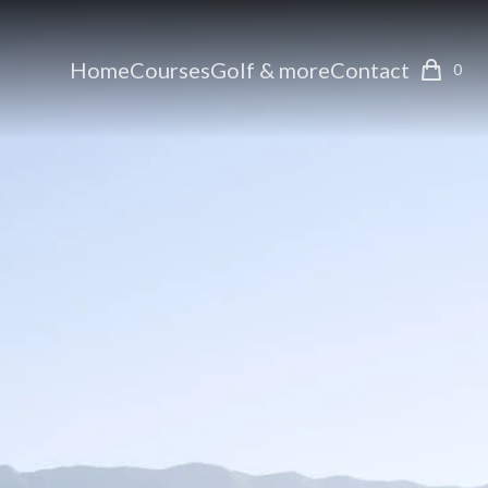
Home
Courses
Golf & more
Contact
0