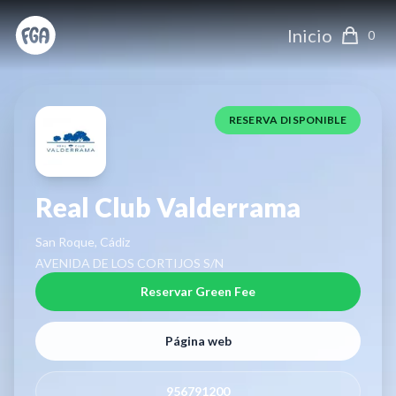
Inicio
0
RESERVA DISPONIBLE
Real Club Valderrama
San Roque, Cádiz
AVENIDA DE LOS CORTIJOS S/N
Reservar Green Fee
Página web
956791200