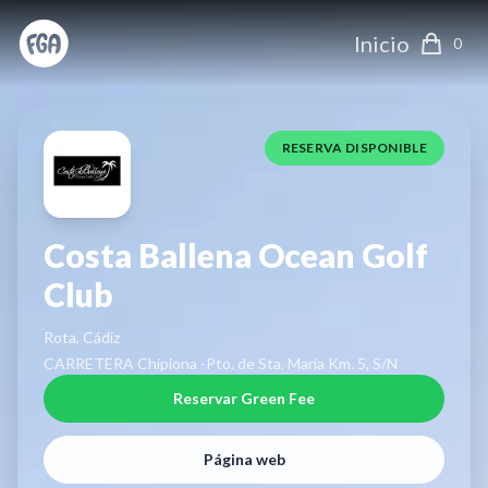
Inicio
0
RESERVA DISPONIBLE
Costa Ballena Ocean Golf
Club
Rota, Cádiz
CARRETERA Chipiona -Pto. de Sta. María Km. 5, S/N
Reservar Green Fee
Página web