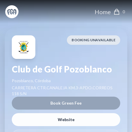
Home
0
BOOKING UNAVAILABLE
Club de Golf Pozoblanco
Pozoblanco, Córdoba
CARRETERA CTR.CANALEJA KM.3-APDO.CORREOS
118 S/N
Book Green Fee
Website