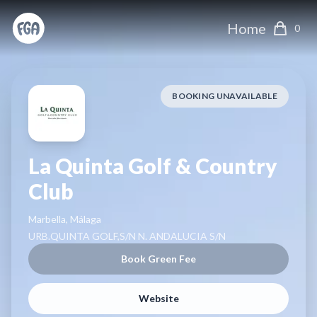
Home
0
BOOKING UNAVAILABLE
La Quinta Golf & Country
Club
Marbella, Málaga
URB.QUINTA GOLF,S/N N. ANDALUCIA S/N
Book Green Fee
Website