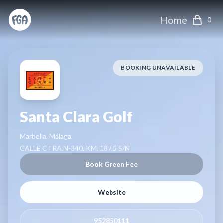
Home
0
BOOKING UNAVAILABLE
Santa Clara Golf
Marbella, Málaga
CALLE CTRA.N-340, KM. 187,5 S/N
Book Green Fee
Website
952850111