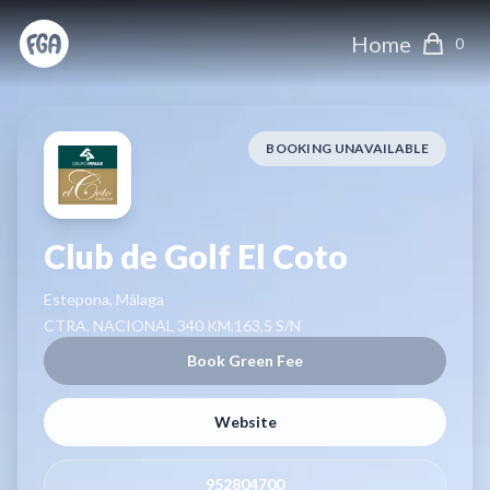
Home
0
BOOKING UNAVAILABLE
Club de Golf El Coto
Estepona, Málaga
CTRA. NACIONAL 340 KM,163,5 S/N
Book Green Fee
Website
952804700