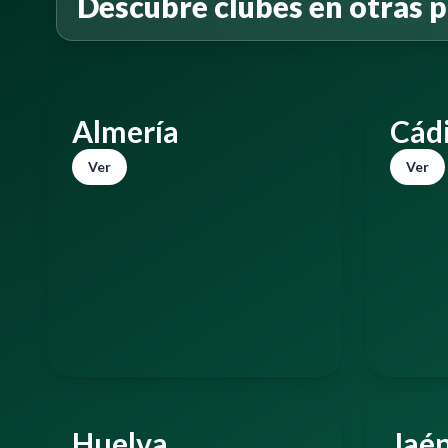
Descubre clubes en otras p
Almería
Cád
Ver
Ver
Huelva
Jaé