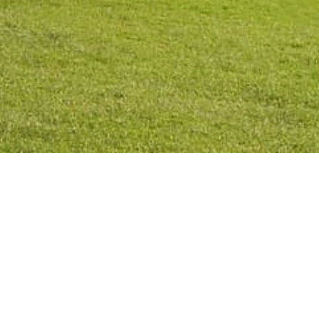
Privacy Po
2026
©
All rights reserved
Real Federación Andaluza de Golf
|
Street
Enlace, 9 | 29016
Málaga
,
Spain
| 952