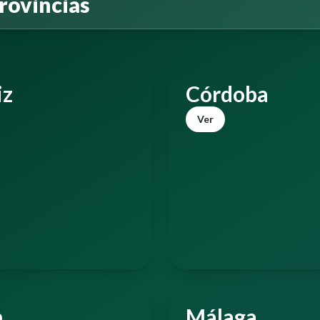
rovincias
iz
Córdoba
Ver
n
Málaga