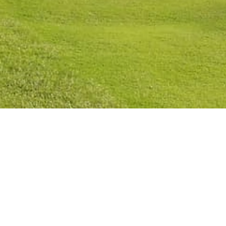
licy
Cookies Policy
Legal Notice
Terms and Conditions
225590 | info@rfga.org | CIF: Q7955035F