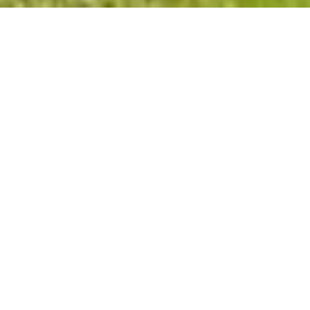
Privacy Policy
Cookies Policy
Legal Notice
Terms and Conditions
Contact
Check Booking
Cancel Booking
Facebook
Twitter
Instagram
2026
©
All rights reserved